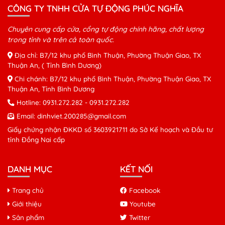
CÔNG TY TNHH CỬA TỰ ĐỘNG PHÚC NGHĨA
Chuyên cung cấp cửa, cổng tự động chính hãng, chất lượng
trong tỉnh và trên cả toàn quốc.
Địa chỉ: B7/12 khu phố Bình Thuận, Phường Thuận Giao, TX
Thuận An, ( Tỉnh Bình Dương)
Chi chánh: B7/12 khu phố Bình Thuận, Phường Thuận Giao, TX
Thuận An, Tỉnh Bình Dương
Hotline:
0931.272.282
-
0931.272.282
Email:
dinhviet.200285@gmail.com
Giấy chứng nhận ĐKKD số 3603921711 do Sở Kế hoạch và Đầu tư
tỉnh Đồng Nai cấp
DANH MỤC
KẾT NỐI
Trang chủ
Facebook
Giới thiệu
Youtube
Sản phẩm
Twitter