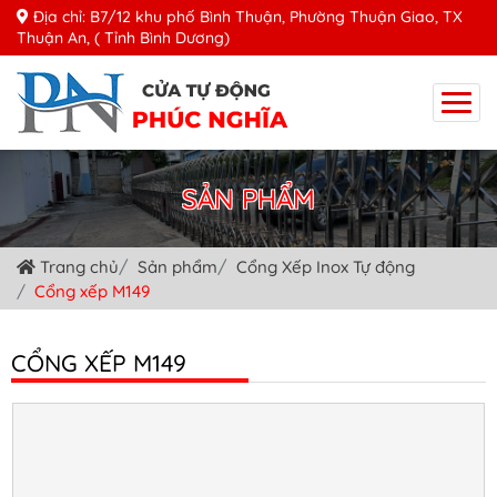
Địa chỉ: B7/12 khu phố Bình Thuận, Phường Thuận Giao, TX
Thuận An, ( Tỉnh Bình Dương)
SẢN PHẨM
Trang chủ
Sản phẩm
Cổng Xếp Inox Tự động
Cổng xếp M149
CỔNG XẾP M149