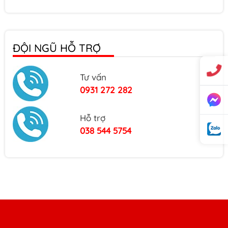
Barrier form D
ĐỘI NGŨ HỖ TRỢ
Cổng trượt B809
Tư vấn
Cổng trượt B805
0931 272 282
Hỗ trợ
Cổng trượt B802
038 544 5754
Cổng xếp M158
Cổng xếp M147