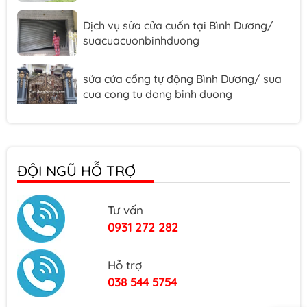
Dịch vụ sửa cửa cuốn tại Bình Dương/
suacuacuonbinhduong
sửa cửa cổng tự động Bình Dương/ sua
cua cong tu dong binh duong
Dịch Vụ Sửa Chữa Cổng Xếp Tự Động
Bình Dương/suacongxepbinhduong
ĐỘI NGŨ HỖ TRỢ
Sửa Chữa Cửa Tự Động Bình Dương
Tư vấn
0931 272 282
Dịch vụ lắp đặt cửa tự động Bình Dương
Hỗ trợ
038 544 5754