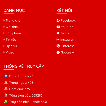
DANH MỤC
KẾT NỐI
Trang chủ
Facebook
Giới thiệu
Youtube
Sản phẩm
Twitter
Tin tức
Instagramn
Dịch vụ
Pinterest
Video
Google +
THỐNG KÊ TRUY CẬP
Đang truy cập: 1
Trong ngày: 406
Hôm qua: 376
Tổng truy cập: 335286
Truy cập nhiều nhất: 3631