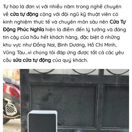
Tự hào là đơn vị với nhiều năm trong nghề chuyên
về
cửa tự động
cộng với đội ngũ kỹ thuật viên có
kinh nghiệm thực tế và chuyên môn sâu nên
Cửa Tự
Động Phúc Nghĩa
hiện là điểm đến lý tưởng và đáng
tin cậy của hầu hết khách hàng, đặc biệt ở những
khu vực như Đồng Nai, Bình Dương, Hồ Chí Minh,
Vũng Tàu...vì chúng tôi đáp ứng được tất cả các yêu
cầu
sửa cửa tự động
của quý khách.