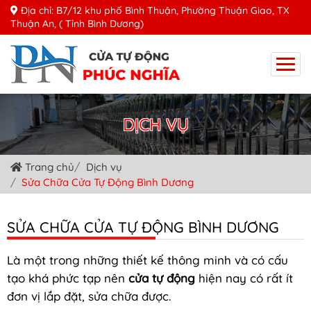
Địa chỉ: B7/12 khu phố Bình Thuận, Phường Thuận Giao, TX
Thuận An, ( Tỉnh Bình Dương)
DỊCH VỤ
Trang chủ
Dịch vụ
Sửa Chữa Cửa Tự Động Bình Dương
SỬA CHỮA CỬA TỰ ĐỘNG BÌNH DƯƠNG
Là một trong những thiết kế thông minh và có cấu
tạo khá phức tạp nên
cửa tự động
hiện nay có rất ít
đơn vị lắp đặt, sửa chữa được.