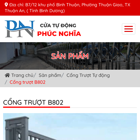
Địa chỉ: B7/12 khu phố Bình Thuận, Phường Thuận Giao, TX
Thuận An, ( Tỉnh Bình Dương)
SẢN PHẨM
Trang chủ
Sản phẩm
Cổng Trượt Tự động
Cổng trượt B802
CỔNG TRƯỢT B802