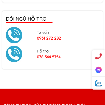
Barrier form D
ĐỘI NGŨ HỖ TRỢ
Cổng trượt B809
Tư vấn
Cổng trượt B805
0931 272 282
Hỗ trợ
Cổng trượt B802
038 544 5754
Cổng xếp M158
Cổng xếp M147