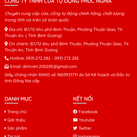
CÔNG TY TNHH CỬA TỰ ĐỘNG PHÚC NGHĨA
Chuyên cung cấp cửa, cổng tự động chính hãng, chất lượng
trong tỉnh và trên cả toàn quốc.
Địa chỉ: B7/12 khu phố Bình Thuận, Phường Thuận Giao, TX
Thuận An, ( Tỉnh Bình Dương)
Chi chánh: B7/12 khu phố Bình Thuận, Phường Thuận Giao, TX
Thuận An, Tỉnh Bình Dương
Hotline:
0931.272.282
-
0931.272.282
Email:
dinhviet.200285@gmail.com
Giấy chứng nhận ĐKKD số 3603921711 do Sở Kế hoạch và Đầu tư
tỉnh Đồng Nai cấp
DANH MỤC
KẾT NỐI
Trang chủ
Facebook
Giới thiệu
Youtube
Sản phẩm
Twitter
Tin tức
Instagramn