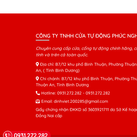
CÔNG TY TNHH CỬA TỰ ĐỘNG PHÚC NGH
Chuyên cung cấp cửa, cổng tự động chính hãng, c
tỉnh và trên cả toàn quốc.
Địa chỉ: B7/12 khu phố Bình Thuận, Phường Thuận
An, ( Tỉnh Bình Dương)
Chi chánh: B7/12 khu phố Bình Thuận, Phường Thu
Thuận An, Tỉnh Bình Dương
Hotline:
0931.272.282
-
0931.272.282
Email:
dinhviet.200285@gmail.com
Giấy chứng nhận ĐKKD số 3603921711 do Sở Kế hoạc
Đồng Nai cấp
0931.272.282