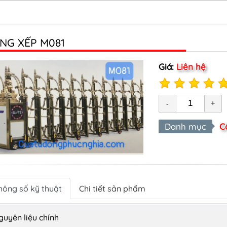
NG XẾP M081
Giá:
Liên hệ
Danh mục
C
hông số kỹ thuật
Chi tiết sản phẩm
guyên liệu chính