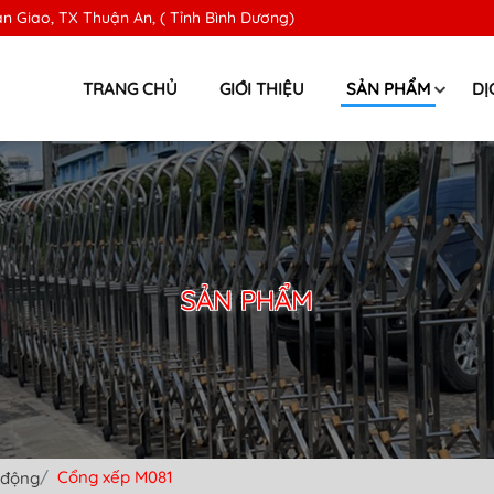
n Giao, TX Thuận An, ( Tỉnh Bình Dương)
TRANG CHỦ
GIỚI THIỆU
SẢN PHẨM
DỊ
SẢN PHẨM
Cổng xếp M081
 động