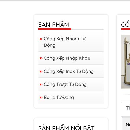
SẢN PHẨM
CỔ
Cổng Xếp Nhôm Tự
Động
Cổng Xếp Nhập Khẩu
Cổng Xếp Inox Tự Động
Cổng Trượt Tự Động
Barie Tự Động
T
Barrier form A
N
Barrier form D
SẢN PHẨM NỔI BẬT