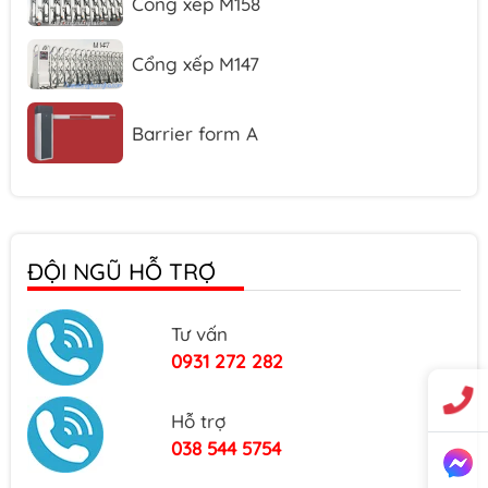
Cổng xếp M147
Barrier form A
Barrier form D
ĐỘI NGŨ HỖ TRỢ
Cổng trượt B809
Tư vấn
Cổng trượt B805
0931 272 282
Hỗ trợ
Cổng trượt B802
038 544 5754