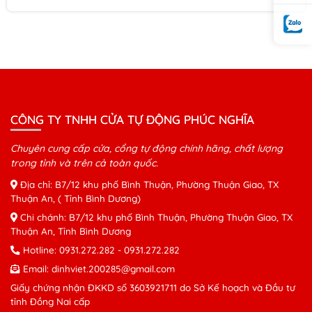
Cổng xếp M158
Cổng xếp M147
CÔNG TY TNHH CỬA TỰ ĐỘNG PHÚC NGHĨA
Chuyên cung cấp cửa, cổng tự động chính hãng, chất lượng
trong tỉnh và trên cả toàn quốc.
Địa chỉ: B7/12 khu phố Bình Thuận, Phường Thuận Giao, TX
Thuận An, ( Tỉnh Bình Dương)
Chi chánh: B7/12 khu phố Bình Thuận, Phường Thuận Giao, TX
Thuận An, Tỉnh Bình Dương
Hotline:
0931.272.282
-
0931.272.282
Email:
dinhviet.200285@gmail.com
Giấy chứng nhận ĐKKD số 3603921711 do Sở Kế hoạch và Đầu tư
tỉnh Đồng Nai cấp