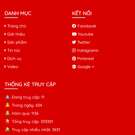
DANH MỤC
KẾT NỐI
Trang chủ
Facebook
Giới thiệu
Youtube
Sản phẩm
Twitter
Tin tức
Instagramn
Dịch vụ
Pinterest
Video
Google +
THỐNG KÊ TRUY CẬP
Đang truy cập: 11
Trong ngày: 634
Hôm qua: 1136
Tổng truy cập: 333301
Truy cập nhiều nhất: 3631