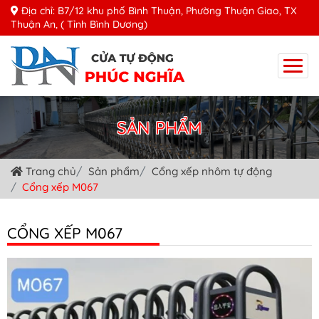
Địa chỉ: B7/12 khu phố Bình Thuận, Phường Thuận Giao, TX
Thuận An, ( Tỉnh Bình Dương)
SẢN PHẨM
Trang chủ
Sản phẩm
Cổng xếp nhôm tự động
Cổng xếp M067
CỔNG XẾP M067