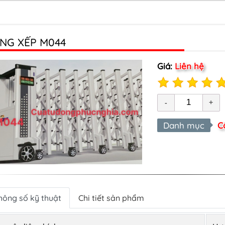
NG XẾP M044
Giá:
Liên hệ
Danh mục
C
hông số kỹ thuật
Chi tiết sản phẩm