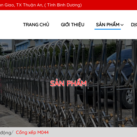
n Giao, TX Thuận An, ( Tỉnh Bình Dương)
TRANG CHỦ
GIỚI THIỆU
SẢN PHẨM
DỊ
SẢN PHẨM
Cổng xếp M044
 động