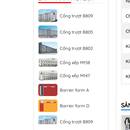
N
Cổng trượt B809
C
Cổng trượt B805
C
Cổng trượt B802
K
Cổng xếp M158
K
Cổng xếp M147
K
Barrier form A
Barrier form D
SẢ
Cổng trượt B809