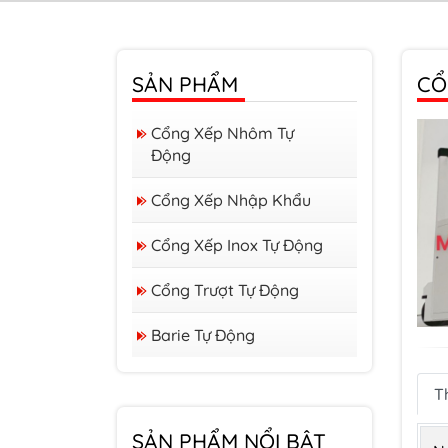
SẢN PHẨM
CỔ
Cổng Xếp Nhôm Tự
Động
Cổng Xếp Nhập Khẩu
Cổng Xếp Inox Tự Động
Cổng Trượt Tự Động
Barie Tự Động
Barrier form A
T
Barrier form D
SẢN PHẨM NỔI BẬT