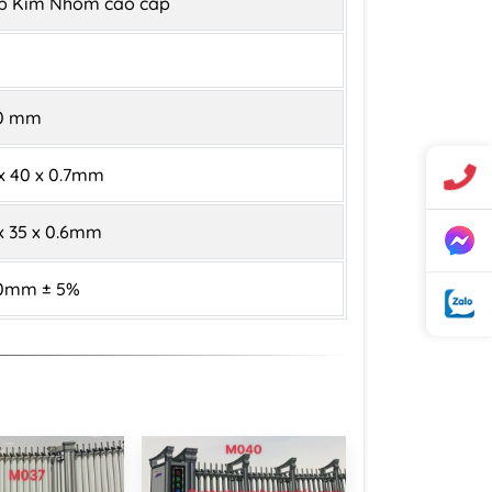
p Kim Nhôm cao cấp
0 mm
x 40 x 0.7mm
x 35 x 0.6mm
0mm ± 5%