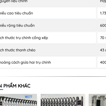
guyên liệu chính
Hợ
hiều cao tiêu chuẩn
1.73
hiều rộng tiêu chuẩn
60
ích thước trụ chính cổng xếp
70 
ích thước thanh chéo
43 
hoảng cách giứa hai trụ chính
40
N PHẨM KHÁC