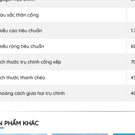
̀u sắc thân cổng
hiều cao tiêu chuẩn
1
hiều rộng tiêu chuẩn
6
ích thước trụ chính cổng xếp
7
ích thước thanh chéo
4
hoảng cách giứa hai trụ chính
4
N PHẨM KHÁC