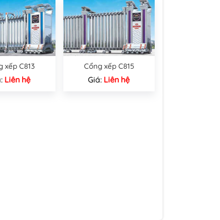
g xếp C813
Cổng xếp C815
á:
Liên hệ
Giá:
Liên hệ