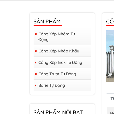
SẢN PHẨM
CỔ
Cổng Xếp Nhôm Tự
Động
Cổng Xếp Nhập Khẩu
Cổng Xếp Inox Tự Động
Cổng Trượt Tự Động
Barie Tự Động
Barrier form A
T
Barrier form D
SẢN PHẨM NỔI BẬT
N