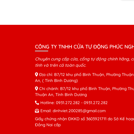
CÔNG TY TNHH CỬA TỰ ĐỘNG PHÚC NGH
Chuyên cung cấp cửa, cổng tự động chính hãng, c
tỉnh và trên cả toàn quốc.
Địa chỉ: B7/12 khu phố Bình Thuận, Phường Thuận
An, ( Tỉnh Bình Dương)
Chi chánh: B7/12 khu phố Bình Thuận, Phường Thu
Thuận An, Tỉnh Bình Dương
Hotline:
0931.272.282
-
0931.272.282
Email:
dinhviet.200285@gmail.com
Giấy chứng nhận ĐKKD số 3603921711 do Sở Kế hoạc
Đồng Nai cấp