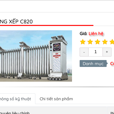
NG XẾP C820
Giá:
Liên hệ
Danh mục
C
hông số kỹ thuật
Chi tiết sản phẩm
guyên liệu chính
I