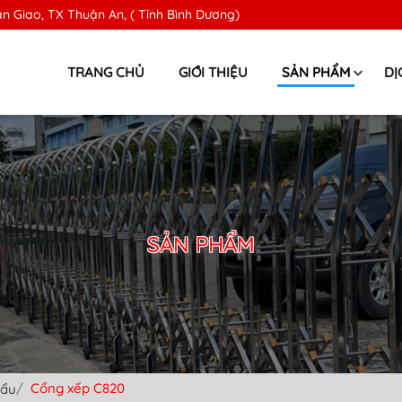
n Giao, TX Thuận An, ( Tỉnh Bình Dương)
TRANG CHỦ
GIỚI THIỆU
SẢN PHẨM
DỊ
SẢN PHẨM
Cổng xếp C820
hẩu