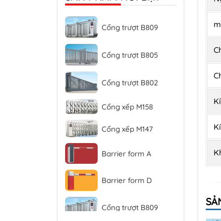
Cổng trượt B809
ma
Cổng trượt B805
C
Cổng trượt B802
C
Cổng xếp M158
K
Cổng xếp M147
K
Barrier form A
K
Barrier form D
Cổng trượt B809
SẢ